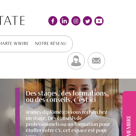
TATE
HARTE WWIRE
NOTRE RÉSEAU
Des stages, des formations,
ou des conseils, c’est ici
Jeunes diplômé(e)s vous recherchez
MEMBRE
un stage, Des conseils de
professionnels ou un formation pour
étoffer votre CV, cet espace est pour